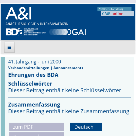
41. Jahrgang - Juni 2000
Suche
Verbandsmitteilungen | Announcements
Ehrungen des BDA
Aktuelle Ausgabe
Schlüsselwörter
Dieser Beitrag enthält keine Schlüsselwörter
Leitlinien
Zusammenfassung
Archiv
Dieser Beitrag enthält keine Zusammenfassung
Supplements
zum PDF
Deutsch
Supplements OrphanAnesthesia