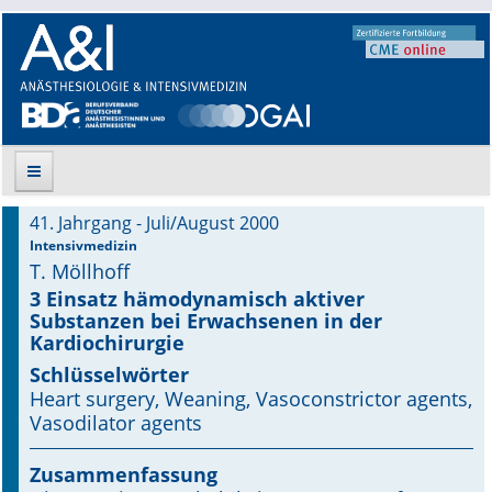
41. Jahrgang - Juli/August 2000
Suche
Intensivmedizin
T. Möllhoff
Aktuelle Ausgabe
3 Einsatz hämodynamisch aktiver
Substanzen bei Erwachsenen in der
Kardiochirurgie
Leitlinien
Schlüsselwörter
Archiv
Heart surgery, Weaning, Vasoconstrictor agents,
Vasodilator agents
Supplements
Zusammenfassung
Supplements OrphanAnesthesia