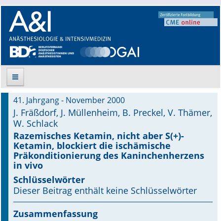
41. Jahrgang - November 2000
Suche
J. Fräßdorf, J. Müllenheim, B. Preckel, V. Thämer,
W. Schlack
Aktuelle Ausgabe
Razemisches Ketamin, nicht aber S(+)-
Ketamin, blockiert die ischämische
Leitlinien
Präkonditionierung des Kaninchenherzens
in vivo
Archiv
Schlüsselwörter
Dieser Beitrag enthält keine Schlüsselwörter
Supplements
Zusammenfassung
Supplements OrphanAnesthesia