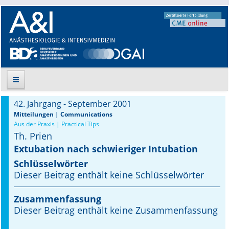
42. Jahrgang - September 2001
Suche
Mitteilungen | Communications
Aus der Praxis | Practical Tips
Th. Prien
Aktuelle Ausgabe
Extubation nach schwieriger Intubation
Leitlinien
Schlüsselwörter
Dieser Beitrag enthält keine Schlüsselwörter
Archiv
Zusammenfassung
Supplements
Dieser Beitrag enthält keine Zusammenfassung
Supplements OrphanAnesthesia