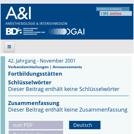
42. Jahrgang - November 2001
Suche
Verbandsmitteilungen | Announcements
Fortbildungsstätten
Aktuelle Ausgabe
Schlüsselwörter
Dieser Beitrag enthält keine Schlüsselwörter
Leitlinien
Zusammenfassung
Archiv
Dieser Beitrag enthält keine Zusammenfassung
Supplements
zum PDF
Deutsch
Supplements OrphanAnesthesia