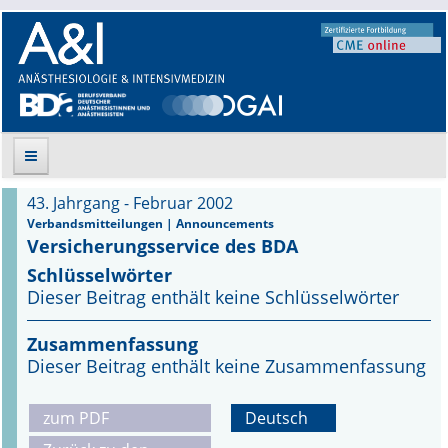
43. Jahrgang - Februar 2002
Suche
Verbandsmitteilungen | Announcements
Versicherungsservice des BDA
Aktuelle Ausgabe
Schlüsselwörter
Dieser Beitrag enthält keine Schlüsselwörter
Leitlinien
Zusammenfassung
Archiv
Dieser Beitrag enthält keine Zusammenfassung
Supplements
zum PDF
Deutsch
Supplements OrphanAnesthesia