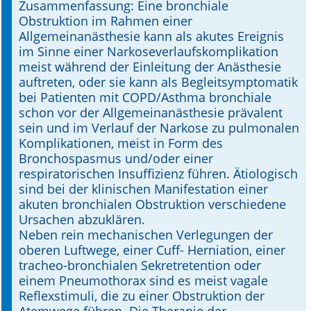
Zusammenfassung: Eine bronchiale
Obstruktion im Rahmen einer
Online First
Allgemeinanästhesie kann als akutes Ereignis
im Sinne einer Narkoseverlaufskomplikation
A&I English
meist während der Einleitung der Anästhesie
auftreten, oder sie kann als Begleitsymptomatik
Mediadaten
bei Patienten mit COPD/Asthma bronchiale
schon vor der Allgemeinanästhesie prävalent
Autoren-Service
sein und im Verlauf der Narkose zu pulmonalen
Komplikationen, meist in Form des
Bestell-Service
Bronchospasmus und/oder einer
respiratorischen Insuffizienz führen. Ätiologisch
Stellenmarkt
sind bei der klinischen Manifestation einer
akuten bronchialen Obstruktion verschiedene
Kongresskalender
Ursachen abzuklären.
Neben rein mechanischen Verlegungen der
oberen Luftwege, einer Cuff- Herniation, einer
tracheo-bronchialen Sekretretention oder
einem Pneumothorax sind es meist vagale
Reflexstimuli, die zu einer Obstruktion der