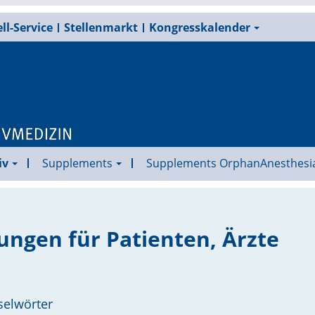
ll-Service
Stellenmarkt
Kongresskalender
iv
Supplements
Supplements OrphanAnesthesi
ngen für Patienten, Ärzte
selwörter