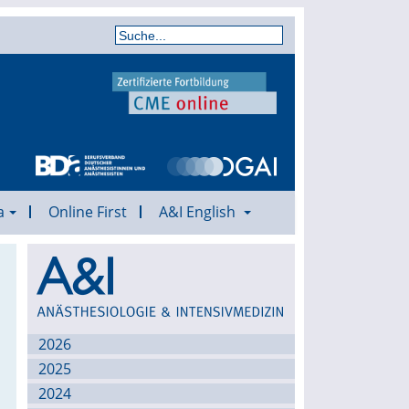
a
Online First
A&I English
Archiv
2026
2025
2024