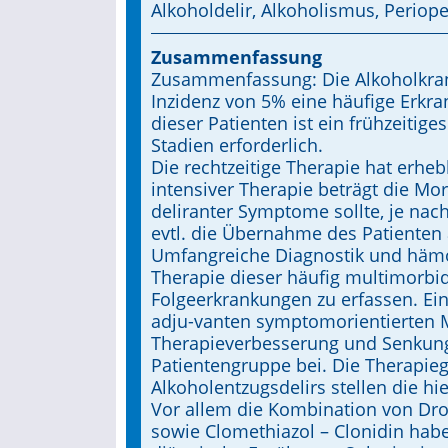
Alkoholdelir, Alkoholismus, Periop
Zusammenfassung
Zusammenfassung: Die Alkoholkrankh
Inzidenz von 5% eine häufige Erkr
dieser Patienten ist ein frühzeitig
Stadien erforderlich.
Die rechtzeitige Therapie hat erheb
intensiver Therapie beträgt die Mor
deliranter Symptome sollte, je na
evtl. die Übernahme des Patienten a
Umfangreiche Diagnostik und häm
Therapie dieser häufig multimorbi
Folgeerkrankungen zu erfassen. Ein
adju-vanten symptomorientierten 
Therapieverbesserung und Senkung 
Patientengruppe bei. Die Therapieg
Alkoholentzugsdelirs stellen die h
Vor allem die Kombination von Dro
sowie Clomethiazol – Clonidin hab