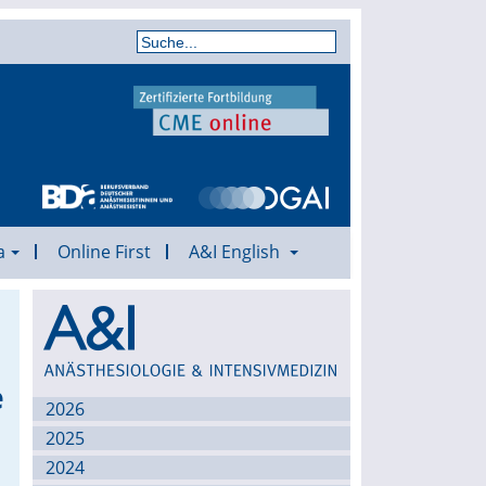
a
Online First
A&I English
Archiv
e
2026
2025
2024