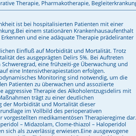
erative Therapie, Pharmakotherapie, Begleiterkrankun
eit ist bei hospitalisierten Patienten mit einer
ankung.Bei einem stationären Krankenhausaufenthalt
es Erkennen und eine adäquate Therapie prädeliranter
lichen Einfluß auf Morbidität und Mortalität. Trotz
talität des ausgeprägten Delirs 5%. Bei Auftreten
ch Schweregrad, eine frühzeiti-ge Überwachung und
uf eine Intensivtherapiestation erfolgen.
odynamisches Monitoring sind notwendig, um die
den Patienten zu überwachen und assoziierte
e aggressive Therapie des Alkoholentzugsdelirs mit
Maßnahmen trägt zu einer deutlichen
der Morbidität und Mortalität dieser
rundlage im Vollbild des perioperativen
ier vorgestellten medikamentösen Therapieregime dar
peridol – Midazolam, Clome-thiazol – Haloperidol
en sich als zuverlässig erwiesen.Eine ausgewogene