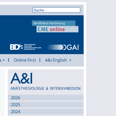
a
Online First
A&I English
Archiv
2026
2025
2024