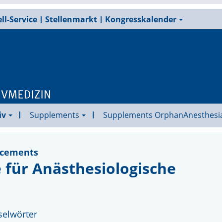
ll-Service
Stellenmarkt
Kongresskalender
iv
Supplements
Supplements OrphanAnesthesi
ncements
für Anästhesiologische
selwörter