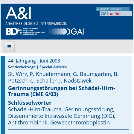
44. Jahrgang - Juni 2003
Suche
Sonderbeiträge | Special Articles
St. Wirz, P. Knuefermann, G. Baumgarten, B.
Aktuelle Ausgabe
Pötzsch, C. Schaller, J. Nadstawek
Gerinnungsstörungen bei Schädel-Hirn-
Leitlinien
Trauma (CME 6/03)
Schlüsselwörter
Archiv
Schädel-Hirn-Trauma, Gerinnungsstörung,
Disseminierte Intravasale Gerinnung (DIG),
Supplements
Antithrombin III, Gewebethromboplastin
Supplements OrphanAnesthesia