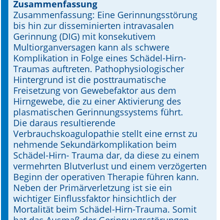
Zusammenfassung
Zusammenfassung: Eine Gerinnungsstörung
Online First
bis hin zur disseminierten intravasalen
Gerinnung (DIG) mit konsekutivem
A&I English
Multiorganversagen kann als schwere
Komplikation in Folge eines Schädel-Hirn-
Mediadaten
Traumas auftreten. Pathophysiologischer
Hintergrund ist die posttraumatische
Autoren-Service
Freisetzung von Gewebefaktor aus dem
Hirngewebe, die zu einer Aktivierung des
Bestell-Service
plasmatischen Gerinnungssystems führt.
Die daraus resultierende
Stellenmarkt
Verbrauchskoagulopathie stellt eine ernst zu
nehmende Sekundärkomplikation beim
Kongresskalender
Schädel-Hirn- Trauma dar, da diese zu einem
vermehrten Blutverlust und einem verzögerten
Beginn der operativen Therapie führen kann.
Neben der Primärverletzung ist sie ein
wichtiger Einflussfaktor hinsichtlich der
Mortalität beim Schädel-Hirn-Trauma. Somit