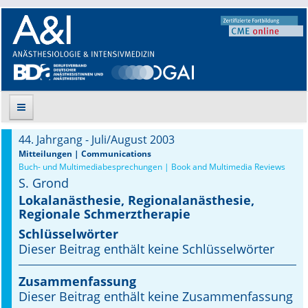
44. Jahrgang - Juli/August 2003
Suche
Mitteilungen | Communications
Buch- und Multimediabesprechungen | Book and Multimedia Reviews
S. Grond
Aktuelle Ausgabe
Lokalanästhesie, Regionalanästhesie,
Regionale Schmerztherapie
Leitlinien
Schlüsselwörter
Archiv
Dieser Beitrag enthält keine Schlüsselwörter
Supplements
Zusammenfassung
Dieser Beitrag enthält keine Zusammenfassung
Supplements OrphanAnesthesia