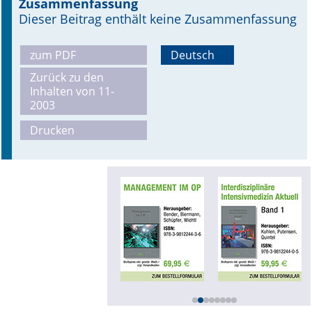
Zusammenfassung
Dieser Beitrag enthält keine Zusammenfassung
Online First
zum PDF
Deutsch
A&I English
Zurück zu den
Mediadaten
Inhalten von 11-
2003
Autoren-Service
Drucken
Bestell-Service
Stellenmarkt
Kongresskalender