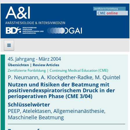
45. Jahrgang - März 2004
Suche
Übersichten | Review Articles
Zertifizierte Fortbildung | Continuing Medical Education (CME)
P. Neumann, A. Klockgether-Radke, M. Quintel
Aktuelle Ausgabe
Nutzen und Risiken der Beatmung mit
positivendexspiratorischem Druck in der
Leitlinien
perioperativen Phase (CME 3/04)
Archiv
Schlüsselwörter
PEEP, Atelektasen, Allgemeinanästhesie,
Supplements
Maschinelle Beatmung
Supplements OrphanAnesthesia