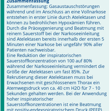
Zusammenfassung
Zusammenfassung: Gasaustauschstörungen
Online First
während und im Anschluss an eine Vollnarkose
entstehen in erster Linie durch Atelektasen und
A&I English
können zu bedrohlichen Hypoxämien führen.
Durch die Präoxygenierung und Beatmung mit
Mediadaten
reinem Sauerstoff bei der Narkoseeinleitung
sind Atelektasen bereits innerhalb der ersten 5
Autoren-Service
Minuten einer Narkose bei ungefähr 90% aller
Patienten nachweisbar.
Bestell-Service
Eine Reduktion der inspiratorischen
Sauerstoffkonzentration von 100 auf 80%
Stellenmarkt
während der Narkoseeinleitung vermindert die
Größe der Atelektasen um fast 85%. Zur
Kongresskalender
Rekrutierung dieser Atelektasen muss bei
Erwachsenen mit geschlossenem Thorax ein
Atemwegsdruck von ca. 40 cm H2O für 7 - 10
Sekunden gehalten werden. Bei der Anwendung
hoher inspiratorischer
Sauerstoffkonzentrationen ist eine Beatmung
mit positiv-endexspiratorischem Druck (PEEP)