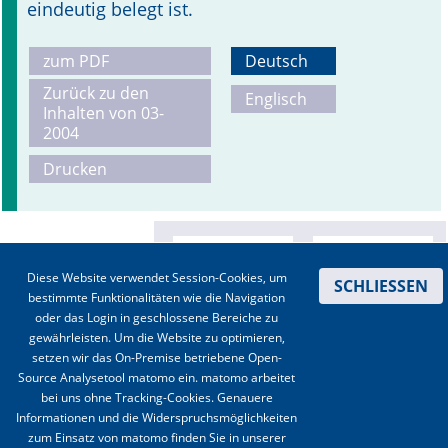
eindeutig belegt ist.
zum PDF
Deutsch
Zurück zu den
Englisch
Inhalten von 03-
2004
Drucken
Diese Website verwendet Session-Cookies, um
SCHLIESSEN
bestimmte Funktionalitäten wie die Navigation
oder das Login in geschlossene Bereiche zu
gewährleisten. Um die Website zu optimieren,
setzen wir das On-Premise betriebene Open-
Source Analysetool matomo ein. matomo arbeitet
bei uns ohne Tracking-Cookies. Genauere
Informationen und die Widerspruchsmöglichkeiten
zum Einsatz von matomo finden Sie in unserer