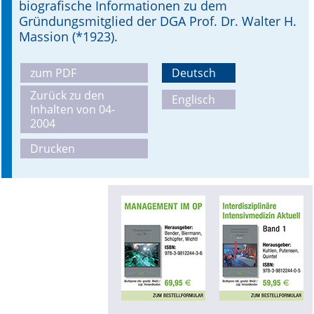
biografische Informationen zu dem
Gründungsmitglied der DGA Prof. Dr. Walter H.
Online First
Massion (*1923).
A&I English
zum PDF
Deutsch
Mediadaten
Zurück zu den
Englisch
Inhalten von 04-
Autoren-Service
2004
Drucken
Bestell-Service
Stellenmarkt
Kongresskalender