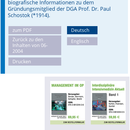
biografische Informationen zu dem
Gründungsmitglied der DGA Prof. Dr. Paul
Online First
Schostok (*1914).
A&I English
zum PDF
Deutsch
Mediadaten
Zurück zu den
Englisch
Inhalten von 06-
Autoren-Service
2004
Drucken
Bestell-Service
Stellenmarkt
Kongresskalender