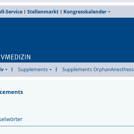
ll-Service
Stellenmarkt
Kongresskalender
iv
Supplements
Supplements OrphanAnesthesi
ncements
selwörter