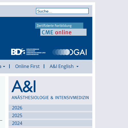
a
Online First
A&I English
Archiv
2026
2025
2024