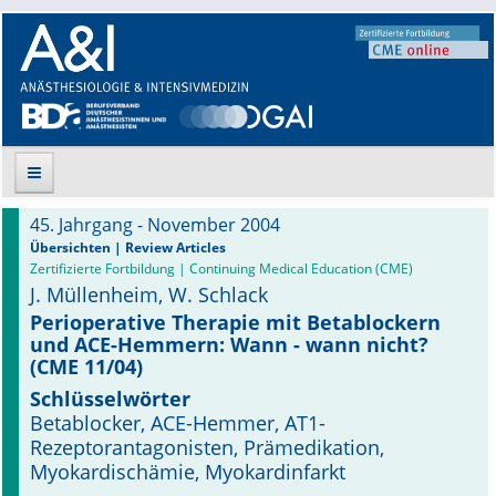
45. Jahrgang - November 2004
Suche
Übersichten | Review Articles
Zertifizierte Fortbildung | Continuing Medical Education (CME)
J. Müllenheim, W. Schlack
Aktuelle Ausgabe
Perioperative Therapie mit Betablockern
und ACE-Hemmern: Wann - wann nicht?
Leitlinien
(CME 11/04)
Archiv
Schlüsselwörter
Betablocker, ACE-Hemmer, AT1-
Supplements
Rezeptorantagonisten, Prämedikation,
Myokardischämie, Myokardinfarkt
Supplements OrphanAnesthesia