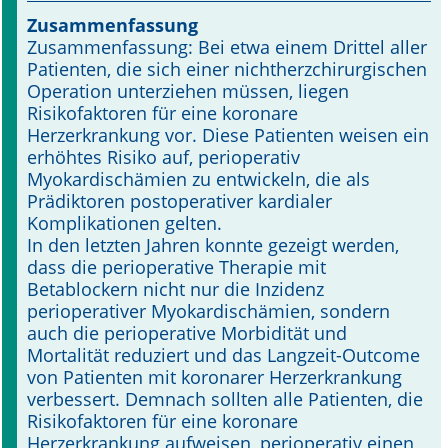
Zusammenfassung
Online First
Zusammenfassung: Bei etwa einem Drittel aller
Patienten, die sich einer nichtherzchirurgischen
A&I English
Operation unterziehen müssen, liegen
Risikofaktoren für eine koronare
Mediadaten
Herzerkrankung vor. Diese Patienten weisen ein
erhöhtes Risiko auf, perioperativ
Autoren-Service
Myokardischämien zu entwickeln, die als
Prädiktoren postoperativer kardialer
Bestell-Service
Komplikationen gelten.
In den letzten Jahren konnte gezeigt werden,
Stellenmarkt
dass die perioperative Therapie mit
Betablockern nicht nur die Inzidenz
Kongresskalender
perioperativer Myokardischämien, sondern
auch die perioperative Morbidität und
Mortalität reduziert und das Langzeit-Outcome
von Patienten mit koronarer Herzerkrankung
verbessert. Demnach sollten alle Patienten, die
Risikofaktoren für eine koronare
Herzerkrankung aufweisen, perioperativ einen