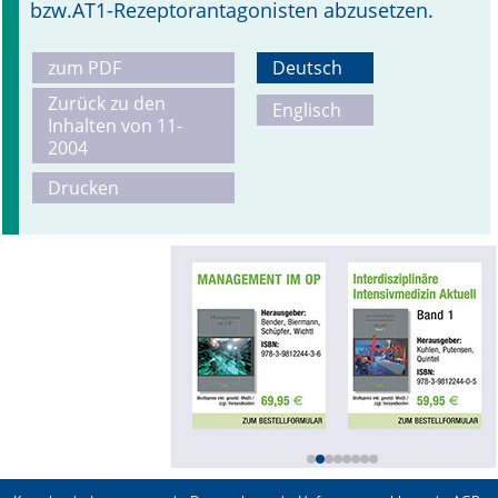
bzw.AT1-Rezeptorantagonisten abzusetzen.
zum PDF
Deutsch
Zurück zu den
Englisch
Inhalten von 11-
2004
Drucken