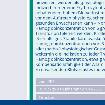
hinweisen, werden als „physiologisc
indiziert immer eine Erythrozyten
anhaltendem hohem Blutverlust mü
vor dem Auftreten physiologischer 
gesunden Erwachsenen kann – Nor
Hämoglobinkonzentration von 6 g/
Transfusion toleriert werden. Ki
ebenfalls gut. Stabile kardiovaskulä
Hämoglobinkonzentrationen von 8 -
aller (patho-) physiologischer Gru
weiterhin die Indikation zu jeder T
Hämoglobinkonzentration, etwaig v
Kompensationsfähigkeit der Anämi
zu erwartenden Blutverlustes indivi
zum PDF
Zurück zu den Inhalten von 03-2005
Drucken