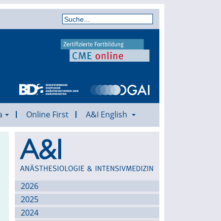
a
Online First
A&I English
Archiv
2026
2025
2024