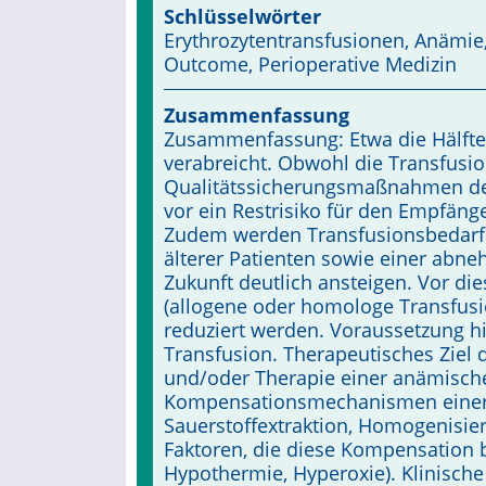
Schlüsselwörter
Erythrozytentransfusionen, Anämi
Outcome, Perioperative Medizin
Zusammenfassung
Zusammenfassung: Etwa die Hälfte a
verabreicht. Obwohl die Transfusio
Qualitätssicherungsmaßnahmen deu
vor ein Restrisiko für den Empfänge
Zudem werden Transfusionsbedarf 
älterer Patienten sowie einer abn
Zukunft deutlich ansteigen. Vor di
(allogene oder homologe Transfusio
reduziert werden. Voraussetzung hie
Transfusion. Therapeutisches Ziel 
und/oder Therapie einer anämische
Kompensationsmechanismen einer 
Sauerstoffextraktion, Homogenisier
Faktoren, die diese Kompensation be
Hypothermie, Hyperoxie). Klinisch