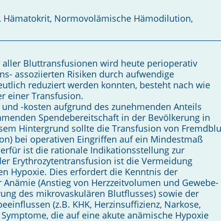
e, Hämatokrit, Normovolämische Hämodilution,
ller Bluttransfusionen wird heute perioperativ
ns- assoziierten Risiken durch aufwendige
tlich reduziert werden konnten, besteht nach wie
r einer Transfusion.
und -kosten aufgrund des zunehmenden Anteils
ehmenden Spendebereitschaft in der Bevölkerung in
esem Hintergrund sollte die Transfusion von Fremdblu
n) bei operativen Eingriffen auf ein Mindestmaß
rfür ist die rationale Indikationsstellung zur
der Erythrozytentransfusion ist die Vermeidung
n Hypoxie. Dies erfordert die Kenntnis der
Anämie (Anstieg von Herzzeitvolumen und Gewebe-
ung des mikrovaskulären Blutflusses) sowie der
einflussen (z.B. KHK, Herzinsuffizienz, Narkose,
e Symptome, die auf eine akute anämische Hypoxie