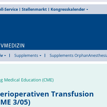
ll-Service
Stellenmarkt
Kongresskalender
iv
Supplements
Supplements OrphanAnesthesi
ing Medical Education (CME)
perioperativen Transfusion
CME 3/05)