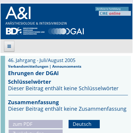
46. Jahrgang - Juli/August 2005
Suche
Verbandsmitteilungen | Announcements
Ehrungen der DGAI
Aktuelle Ausgabe
Schlüsselwörter
Dieser Beitrag enthält keine Schlüsselwörter
Leitlinien
Zusammenfassung
Archiv
Dieser Beitrag enthält keine Zusammenfassung
Supplements
zum PDF
Deutsch
Supplements OrphanAnesthesia