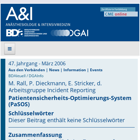
47. Jahrgang - März 2006
Suche
Aus den Verbänden | News | Information | Events
BDAktuell / DGAInfo
M. Rall, P. Dieckmann, E. Stricker, d.
Aktuelle Ausgabe
Arbeitsgruppe Incident Reporting
Leitlinien
Patientensicherheits-Optimierungs-System
(PaSOS)
Archiv
Schlüsselwörter
Dieser Beitrag enthält keine Schlüsselwörter
Supplements
Zusammenfassung
Supplements OrphanAnesthesia