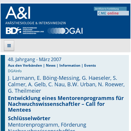
48. Jahrgang - März 2007
Suche
Aus den Verbänden | News | Information | Events
DGAInfo
J. Larmann, E. Böing-Messing, G. Haeseler, S.
Aktuelle Ausgabe
Calmer, A. Gelb, C. Nau, B.W. Urban, N. Roewer,
G. Theilmeier
Leitlinien
Entwicklung eines Mentorenprogramms für
Nachwuchswissenschaftler – Call for
Archiv
Mentees
Supplements
Schlüsselwörter
Mentorenprogramm, Förderung
Supplements OrphanAnesthesia