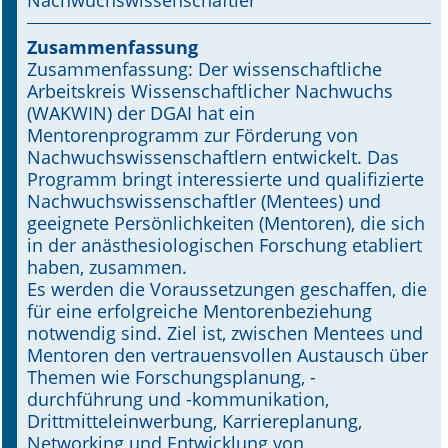
Nachwuchswissenschaftler
Online First
Zusammenfassung
Zusammenfassung: Der wissenschaftliche
A&I English
Arbeitskreis Wissenschaftlicher Nachwuchs
(WAKWIN) der DGAI hat ein
Mediadaten
Mentorenprogramm zur Förderung von
Nachwuchswissenschaftlern entwickelt. Das
Autoren-Service
Programm bringt interessierte und qualifizierte
Nachwuchswissenschaftler (Mentees) und
Bestell-Service
geeignete Persönlichkeiten (Mentoren), die sich
in der anästhesiologischen Forschung etabliert
Stellenmarkt
haben, zusammen.
Es werden die Voraussetzungen geschaffen, die
Kongresskalender
für eine erfolgreiche Mentorenbeziehung
notwendig sind. Ziel ist, zwischen Mentees und
Mentoren den vertrauensvollen Austausch über
Themen wie Forschungsplanung, -
durchführung und -kommunikation,
Drittmitteleinwerbung, Karriereplanung,
Networking und Entwicklung von