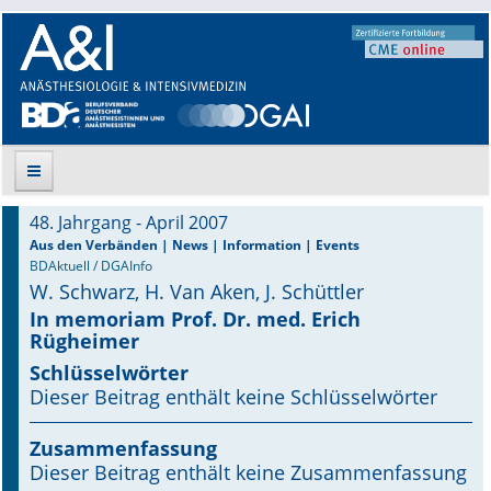
48. Jahrgang - April 2007
Suche
Aus den Verbänden | News | Information | Events
BDAktuell / DGAInfo
W. Schwarz, H. Van Aken, J. Schüttler
Aktuelle Ausgabe
In memoriam Prof. Dr. med. Erich
Rügheimer
Leitlinien
Schlüsselwörter
Archiv
Dieser Beitrag enthält keine Schlüsselwörter
Supplements
Zusammenfassung
Dieser Beitrag enthält keine Zusammenfassung
Supplements OrphanAnesthesia