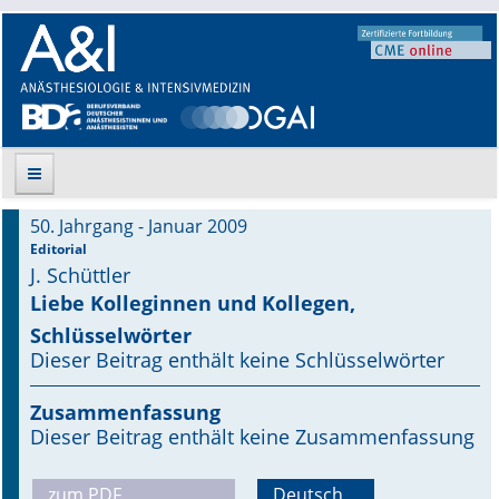
50. Jahrgang - Januar 2009
Suche
Editorial
J. Schüttler
Aktuelle Ausgabe
Liebe Kolleginnen und Kollegen,
Schlüsselwörter
Leitlinien
Dieser Beitrag enthält keine Schlüsselwörter
Archiv
Zusammenfassung
Dieser Beitrag enthält keine Zusammenfassung
Supplements
Supplements OrphanAnesthesia
zum PDF
Deutsch