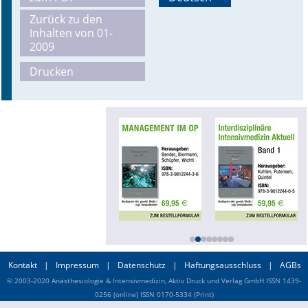
Zurück zu den
Online First
Inhalten von 01-
2009
A&I English
Drucken
Mediadaten
Autoren-Service
Bestell-Service
Stellenmarkt
Kongresskalender
Kontakt
|
Impressum
|
Datenschutz
|
Haftungsausschluss
|
AGBs
© 2003-2020 Anästhesiologie & Intensivmedizin, Aktiv Druck und Verlag GmbH ISSN 1439-
0256 (online) ISSN 0170-5334 (Print)