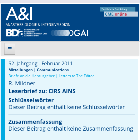
52. Jahrgang - Februar 2011
Suche
Mitteilungen | Communications
Briefe an die Herausgeber | Letters to The Editor
R. Mildner
Aktuelle Ausgabe
Leserbrief zu: CIRS AINS
Leitlinien
Schlüsselwörter
Dieser Beitrag enthält keine Schlüsselwörter
Archiv
Zusammenfassung
Supplements
Dieser Beitrag enthält keine Zusammenfassung
Supplements OrphanAnesthesia