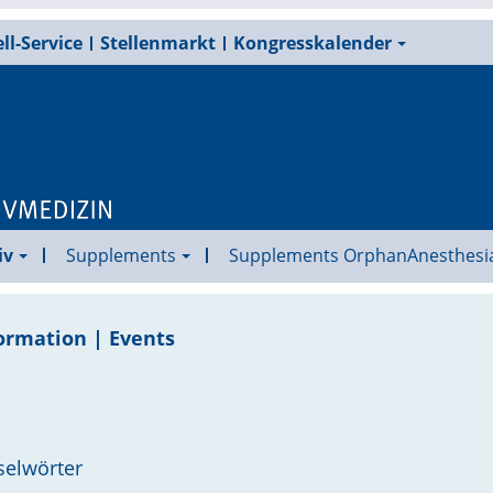
ll-Service
Stellenmarkt
Kongresskalender
iv
Supplements
Supplements OrphanAnesthesi
ormation | Events
selwörter