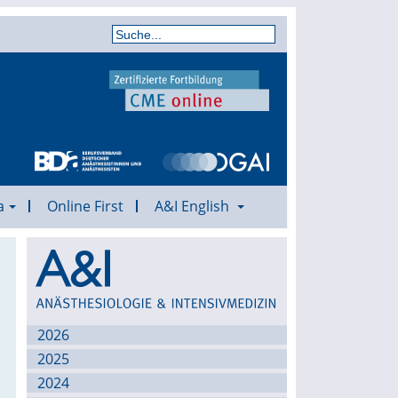
a
Online First
A&I English
Archiv
2026
2025
2024