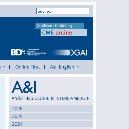
a
Online First
A&I English
Archiv
2026
2025
2024