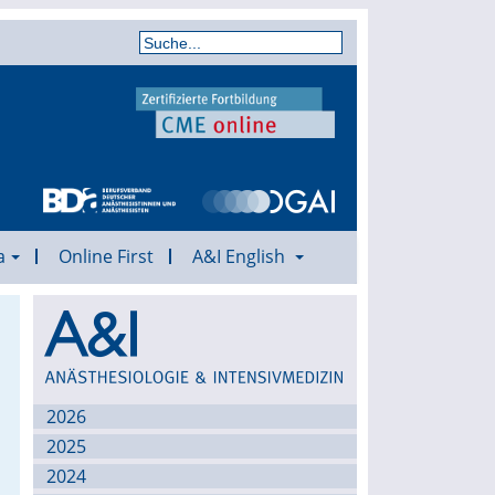
a
Online First
A&I English
Archiv
2026
2025
2024