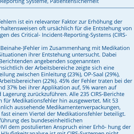
t Reporting Systeme, Patientensicherheit
hlern ist ein relevanter Faktor zur Erhöhung der
rhaltensweisen oft ursächlich für die Entstehung von
en des Critical- Incident-Reporting-Systems (CIRS-
 (Beinahe-)Fehler im Zusammenhang mit Medikation
ituationen ihrer Entstehung untersucht. Dabei
 Berichtenden angebenden sogenannten
sichtlich der Arbeitsbereiche zeigte sich eine
ilung zwischen Einleitung (23%), OP-Saal (29%),
rbeitsbereichen (22%). 45% der Fehler traten bei der
 37% bei ihrer Applikation auf, 5% waren auf
d Lagerung zurückzuführen. Alle 235 CIRS-Berichte
 für Medikationsfehler hin ausgewertet. Mit 53
ähnlich aussehende Medikamentenverpackungen,
fast einem Viertel der Medikationsfehler beteiligt.
inführung des bundeseinheitlichen
IVI dem postulierten Anspruch einer Erhö­- hung der
 Häufigkeitsanalyse ist mit CIRS-Systemen nicht