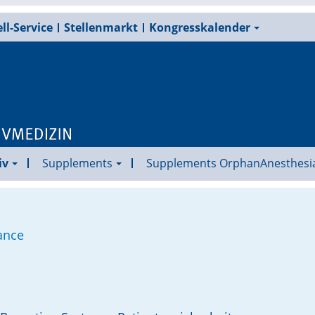
ll-Service
Stellenmarkt
Kongresskalender
iv
Supplements
Supplements OrphanAnesthesi
ance