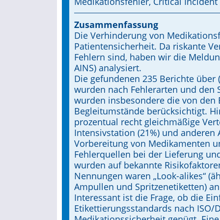
Medikationsfehler, Critical Inciden
Zusammenfassung
Die Verhinderung von Medikationsfe
Patientensicherheit. Da riskante Ve
Fehlern sind, haben wir die Meldung
AINS) analysiert.
Die gefundenen 235 Berichte über
wurden nach Fehlerarten und den S
wurden insbesondere die von den
Begleitumstände berücksichtigt. Hin
prozentual recht gleichmäßige Verte
Intensivstation (21%) und anderen A
Vorbereitung von Medikamenten und
Fehlerquellen bei der Lieferung un
wurden auf bekannte Risikofaktoren
Nennungen waren „Look-alikes“ (
Ampullen und Spritzenetiketten) an 
Interessant ist die Frage, ob die E
Etikettierungsstandards nach ISO/D
Medikationssicherheit genügt. Eine