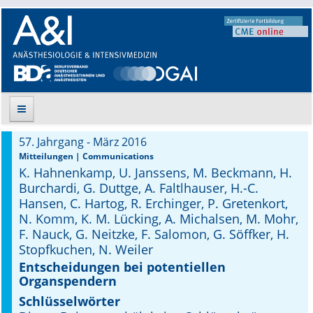
57. Jahrgang - März 2016
Suche
Mitteilungen | Communications
K. Hahnenkamp, U. Janssens, M. Beckmann, H.
Aktuelle Ausgabe
Burchardi, G. Duttge, A. Faltlhauser, H.-C.
Hansen, C. Hartog, R. Erchinger, P. Gretenkort,
Leitlinien
N. Komm, K. M. Lücking, A. Michalsen, M. Mohr,
F. Nauck, G. Neitzke, F. Salomon, G. Söffker, H.
Archiv
Stopfkuchen, N. Weiler
Entscheidungen bei potentiellen
Supplements
Organspendern
Schlüsselwörter
Supplements OrphanAnesthesia