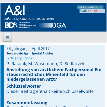
58. Jahrgang - April 2017
Suche
Sonderbeiträge | Special Articles
Recht | Legal Affairs
P. Ratajak, M. Wasemann, D. Sedlaczek
Aktuelle Ausgabe
Anstellung von ärztlichem Fachpersonal Ein
steuerrechtliches Minenfeld für den
Leitlinien
niedergelassenen Arzt?
Archiv
Schlüsselwörter
Dieser Beitrag enthält keine Schlüsselwörter
Supplements
Zusammenfassung
Supplements OrphanAnesthesia