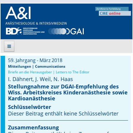
59. Jahrgang - März 2018
Suche
Mitteilungen | Communications
Briefe an die Herausgeber | Letters to The Editor
I. Dähnert, J. Weil, N. Haas
Aktuelle Ausgabe
Stellungnahme zur DGAI-Empfehlung des
Wiss. Arbeitskreises Kinderanästhesie sowie
Leitlinien
Kardioanästhesie
Archiv
Schlüsselwörter
Dieser Beitrag enthält keine Schlüsselwörter
Supplements
Zusammenfassung
Supplements OrphanAnesthesia