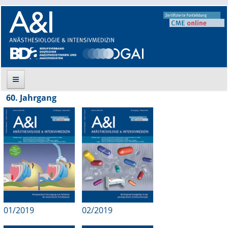
60. Jahrgang
Suche
Aktuelle Ausgabe
Leitlinien
Archiv
Supplements
01/2019
02/2019
Supplements OrphanAnesthesia