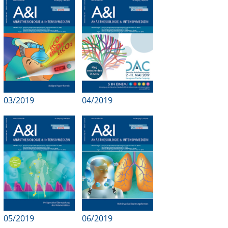
Online First
A&I English
Mediadaten
Autoren-Service
03/2019
04/2019
Bestell-Service
Stellenmarkt
Kongresskalender
05/2019
06/2019