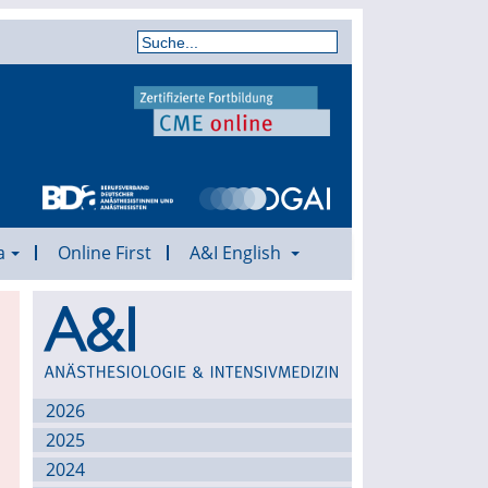
a
Online First
A&I English
Archiv
2026
2025
2024