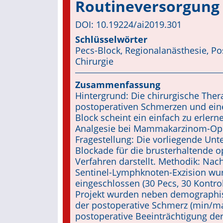
Routineversorgung
DOI: 10.19224/ai2019.301
Schlüsselwörter
Pecs-Block, Regionalanästhesie, Po
Chirurgie
Zusammenfassung
Hintergrund: Die chirurgische The
postoperativen Schmerzen und einer
Block scheint ein einfach zu erlern
Analgesie bei Mammakarzinom-Oper
Fragestellung: Die vorliegende Unte
Blockade für die brusterhaltende op
Verfahren darstellt. Methodik: Nach
Sentinel-Lymphknoten-Exzision wur
eingeschlossen (30 Pecs, 30 Kontro
Projekt wurden neben demographi
der postoperative Schmerz (min/ma
postoperative Beeinträchtigung der