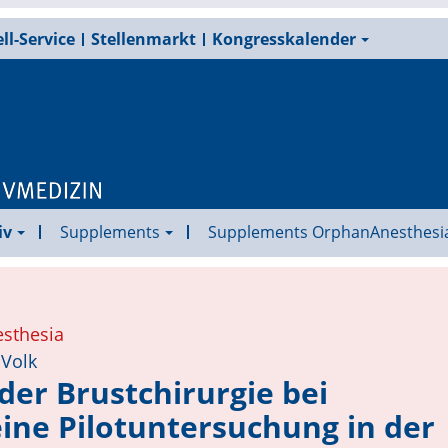
ll-Service
Stellenmarkt
Kongresskalender
iv
Supplements
Supplements OrphanAnesthesi
esthesia
 Volk
 der Brustchirurgie bei
ne Pilotuntersuchung in der