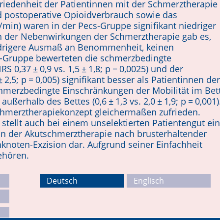
riedenheit der Patientinnen mit der Schmerztherapie
nd postoperative Opioidverbrauch sowie das
min) waren in der Pecs-Gruppe signifikant niedriger
ich der Nebenwirkungen der Schmerztherapie gab es,
iedrigere Ausmaß an Benommenheit, keinen
s-Gruppe bewerteten die schmerzbedingte
 0,37 ± 0,9 vs. 1,5 ± 1,8; p = 0,0025) und der
 ± 2,5; p = 0,005) signifikant besser als Patientinnen der
schmerzbedingte Einschränkungen der Mobilität im Bet
d außerhalb des Bettes (0,6 ± 1,3 vs. 2,0 ± 1,9; p = 0,001)
hmerztherapiekonzept gleichermaßen zufrieden.
 stellt auch bei einem unselektierten Pa­tientengut ein
 in der Akutschmerztherapie nach brusterhaltender
knoten-Exzision dar. Aufgrund seiner Einfachheit
ehören.
Deutsch
Englisch