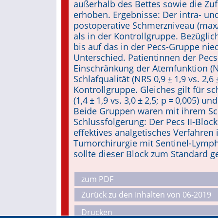
außerhalb des Bettes sowie die Zuf
erhoben. Ergebnisse: Der intra- u
postoperative Schmerzniveau (max/
als in der Kontrollgruppe. Bezügl
bis auf das in der Pecs-Gruppe n
Unterschied. Patientinnen der Pec
Einschränkung der Atemfunktion (NRS
Schlafqualität (NRS 0,9 ± 1,9 vs. 2,6
Kontrollgruppe. Gleiches gilt für 
(1,4 ± 1,9 vs. 3,0 ± 2,5; p = 0,005) un
Beide Gruppen waren mit ihrem Sc
Schlussfolgerung: Der Pecs II-Block
effektives analgetisches Verfahren
Tumorchirurgie mit Sentinel-Lymph
sollte dieser Block zum Standard g
zum PDF
Zurück zu den Inhalten von 06-2019
Drucken