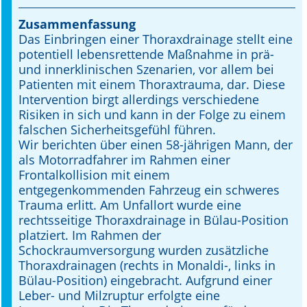
Zusammenfassung
Online First
Das Einbringen einer Thoraxdrainage stellt eine
potentiell lebensrettende Maßnahme in prä-
A&I English
und innerklinischen Szenarien, vor allem bei
Patienten mit einem Thoraxtrauma, dar. Diese
Mediadaten
Intervention birgt allerdings verschiedene
Risiken in sich und kann in der Folge zu einem
Autoren-Service
falschen Sicherheitsgefühl führen.
Wir berichten über einen 58-jährigen Mann, der
Bestell-Service
als Motorradfahrer im Rahmen einer
Frontalkollision mit einem
Stellenmarkt
entgegenkommenden Fahrzeug ein schweres
Trauma erlitt. Am Unfallort wurde eine
Kongresskalender
rechtsseitige Thoraxdrainage in Bülau-Position
platziert. Im Rahmen der
Schockraumversorgung wurden zusätzliche
Thoraxdrainagen (rechts in Monaldi-, links in
Bülau-Position) eingebracht. Aufgrund einer
Leber- und Milzruptur erfolgte eine