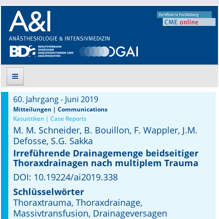
60. Jahrgang - Juni 2019
Suche
Mitteilungen | Communications
Kasuistiken | Case Reports
M. M. Schneider, B. Bouillon, F. Wappler, J.M.
Aktuelle Ausgabe
Defosse, S.G. Sakka
Leitlinien
Irreführende Drainagemenge beidseitiger
Thoraxdrainagen nach multiplem Trauma
Archiv
DOI: 10.19224/ai2019.338
Schlüsselwörter
Supplements
Thoraxtrauma, Thoraxdrainage,
Massivtransfusion, Drainageversagen
Supplements OrphanAnesthesia