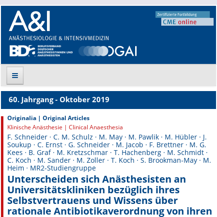
60. Jahrgang - Oktober 2019
Suche
Originalia | Original Articles
Klinische Anästhesie | Clinical Anaesthesia
Aktuelle Ausgabe
F. Schneider · C. M. Schulz · M. May · M. Pawlik · M. Hübler · J.
Soukup · C. Ernst · G. Schneider · M. Jacob · F. Brettner · M. G.
Leitlinien
Kees · B. Graf · M. Kretzschmar · T. Hachenberg · M. Schmidt ·
C. Koch · M. Sander · M. Zoller · T. Koch · S. Brookman-May · M.
Heim · MR2-Studiengruppe
Archiv
Unterscheiden sich Anästhesisten an
Universitätskliniken bezüglich ihres
Supplements
Selbstvertrauens und Wissens über
rationale Antibiotikaverordnung von ihren
Supplements OrphanAnesthesia