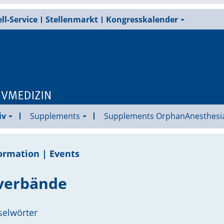
ll-Service
Stellenmarkt
Kongresskalender
iv
Supplements
Supplements OrphanAnesthesi
ormation | Events
verbände
selwörter