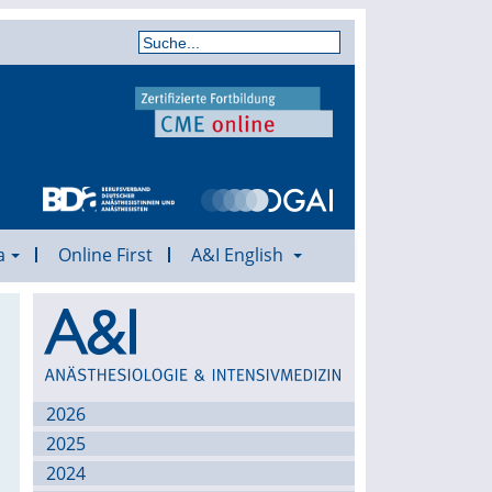
a
Online First
A&I English
Archiv
2026
2025
2024