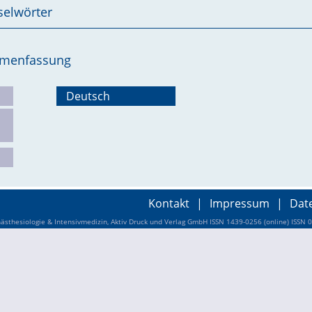
selwörter
ammenfassung
Deutsch
Kontakt
|
Impressum
|
Dat
sthesiologie & Intensivmedizin, Aktiv Druck und Verlag GmbH ISSN 1439-0256 (online) ISSN 0