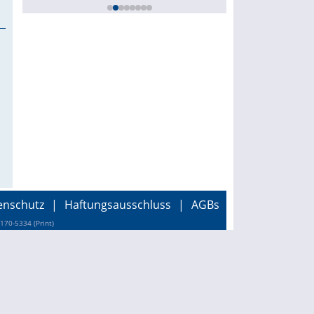
enschutz
|
Haftungsausschluss
|
AGBs
170-5334 (Print)