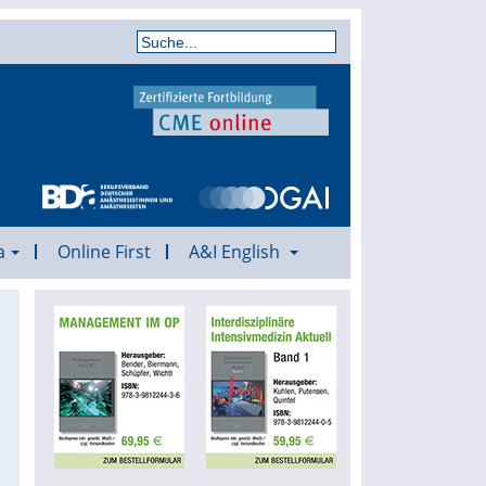
a
Online First
A&I English