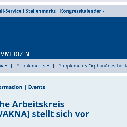
ll-Service
Stellenmarkt
Kongresskalender
iv
Supplements
Supplements OrphanAnesthesi
ormation | Events
he Arbeitskreis
AKNA) stellt sich vor