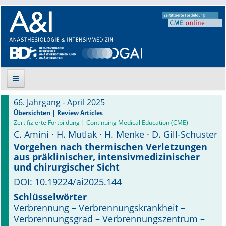
66. Jahrgang - April 2025
Suche
Übersichten | Review Articles
Zertifizierte Fortbildung | Continuing Medical Education (CME)
C. Amini · H. Mutlak · H. Menke · D. Gill-Schuster
Aktuelle Ausgabe
Vorgehen nach thermischen Verletzungen
aus präklinischer, intensiv­medizinischer
Leitlinien
und chirurgischer Sicht
Archiv
DOI: 10.19224/ai2025.144
Schlüsselwörter
Supplements
Verbrennung – Verbrennungskrankheit –
Verbrennungsgrad – Verbrennungszentrum –
Supplements OrphanAnesthesia