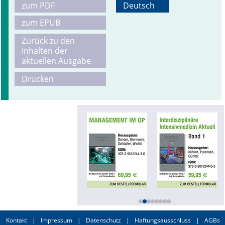
zum PDF
Deutsch
zum EPUB
Zurück zu den
Inhalten der
aktuellen Ausgabe
Drucken
Kontakt
|
Impressum
|
Datenschutz
|
Haftungsausschluss
|
AGBs