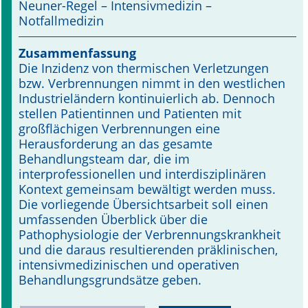
Neuner-Regel – Intensivmedizin –
Notfallmedizin
Online First
Zusammenfassung
A&I English
Die Inzidenz von thermischen Verletzungen
bzw. Verbrennungen nimmt in den westlichen
Mediadaten
Industrieländern kontinuierlich ab. Dennoch
stellen Patientinnen und Patienten mit
Autoren-Service
großflächigen Verbrennungen eine
Herausforderung an das gesamte
Bestell-Service
Behandlungsteam dar, die im
interprofessionellen und interdisziplinären
Stellenmarkt
Kontext gemeinsam bewältigt werden muss.
Die vorliegende Übersichtsarbeit soll einen
Kongresskalender
umfassenden Überblick über die
Pathophysiologie der Verbrennungskrankheit
und die daraus resultierenden präklinischen,
intensivmedizinischen und operativen
Behandlungsgrundsätze geben.