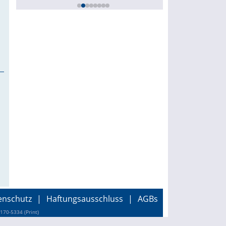
enschutz
|
Haftungsausschluss
|
AGBs
170-5334 (Print)