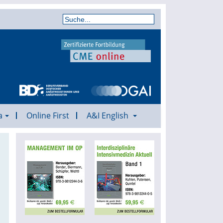
a
Online First
A&I English