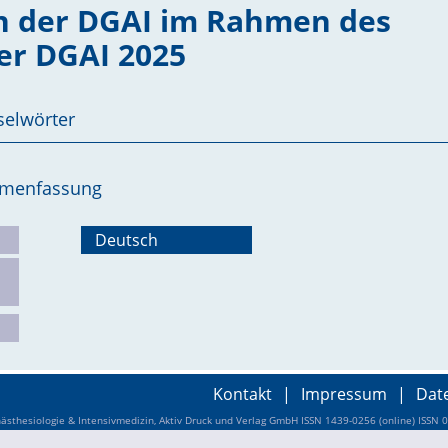
n der DGAI im Rahmen des
er DGAI 2025
selwörter
ammenfassung
Deutsch
Kontakt
|
Impressum
|
Dat
sthesiologie & Intensivmedizin, Aktiv Druck und Verlag GmbH ISSN 1439-0256 (online) ISSN 0