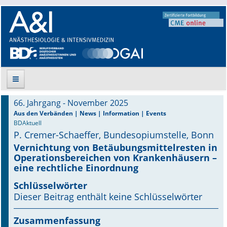
66. Jahrgang - November 2025
Suche
Aus den Verbänden | News | Information | Events
BDAktuell
P. Cremer-Schaeffer, Bundesopiumstelle, Bonn
Aktuelle Ausgabe
Vernichtung von Betäubungsmittelresten in
Operationsbereichen von Krankenhäusern –
Leitlinien
eine rechtliche Einordnung
Archiv
Schlüsselwörter
Dieser Beitrag enthält keine Schlüsselwörter
Supplements
Zusammenfassung
Supplements OrphanAnesthesia