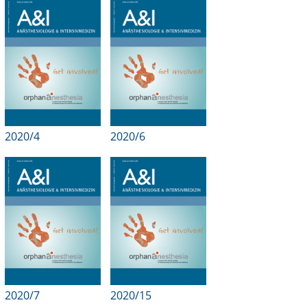
Online First
A&I English
Mediadaten
Autoren-Service
2020/4
2020/6
Bestell-Service
Stellenmarkt
Kongresskalender
2020/7
2020/15