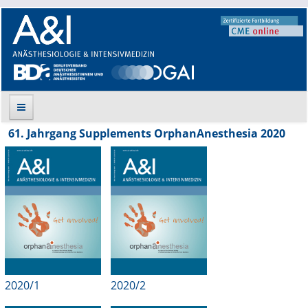
61. Jahrgang Supplements OrphanAnesthesia 2020
Suche
Aktuelle Ausgabe
Leitlinien
Archiv
Supplements
2020/1
2020/2
Supplements OrphanAnesthesia