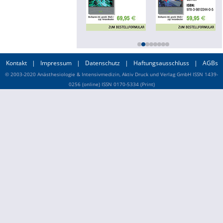
Online First
A&I English
Mediadaten
Kontakt
|
Impressum
|
Datenschutz
|
Haftungsausschluss
|
AGBs
© 2003-2020 Anästhesiologie & Intensivmedizin, Aktiv Druck und Verlag GmbH ISSN 1439-
Autoren-Service
0256 (online) ISSN 0170-5334 (Print)
Bestell-Service
Stellenmarkt
Kongresskalender