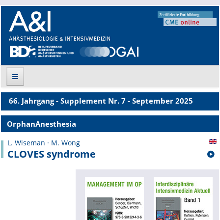
66. Jahrgang - Supplement Nr. 7 - September 2025
Suche
OrphanAnesthesia
Aktuelle Ausgabe
L. Wiseman · M. Wong
CLOVES syndrome
Leitlinien
Archiv
Supplements
Supplements OrphanAnesthesia