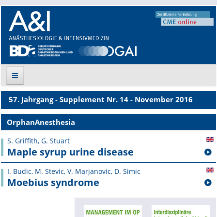
57. Jahrgang - Supplement Nr. 14 - November 2016
Suche
OrphanAnesthesia
Aktuelle Ausgabe
S. Griffith, G. Stuart
Maple syrup urine disease
Leitlinien
I. Budic, M. Stevic, V. Marjanovic, D. Simic
Archiv
Moebius syndrome
Supplements
Supplements OrphanAnesthesia