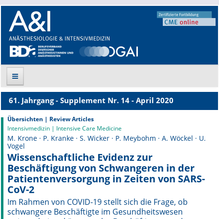
61. Jahrgang - Supplement Nr. 14 - April 2020
Suche
Übersichten | Review Articles
Intensivmedizin | Intensive Care Medicine
Aktuelle Ausgabe
M. Krone · P. Kranke · S. Wicker · P. Meybohm · A. Wöckel · U.
Vogel
Leitlinien
Wissenschaftliche Evidenz zur
Beschäftigung von Schwangeren in der
Archiv
Patientenversorgung in Zeiten von SARS-
CoV-2
Supplements
Im Rahmen von COVID-19 stellt sich die Frage, ob
schwangere Beschäftigte im Gesundheitswesen
Supplements OrphanAnesthesia