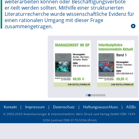
weiterarbeiten können oder Beschäftigungsverbote
er-teilt werden sollten. Mithilfe einer strukturierten
Online First
Literaturrecherche wurde wissenschaftliche Evidenz für
einen rationalen Umgang mit dieser Frage
A&I English
zusammengetragen.
Mediadaten
Autoren-Service
Bestell-Service
Stellenmarkt
Kongresskalender
Kontakt
|
Impressum
|
Datenschutz
|
Haftungsausschluss
|
AGBs
© 2003-2020 Anästhesiologie & Intensivmedizin, Aktiv Druck und Verlag GmbH ISSN 1439-
0256 (online) ISSN 0170-5334 (Print)