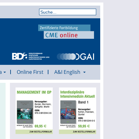
a
Online First
A&I English