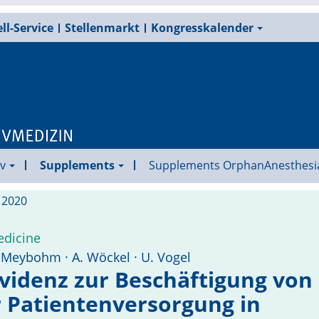
ll-Service
Stellenmarkt
Kongresskalender
v
Supplements
Supplements OrphanAnesthesi
l 2020
edicine
P. Meybohm · A. Wöckel · U. Vogel
Evidenz zur Beschäftigung von
 Patientenversorgung in