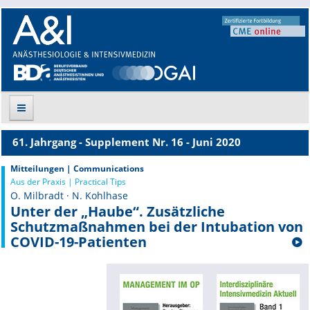
61. Jahrgang - Supplement Nr. 16 - Juni 2020
Suche
Mitteilungen | Communications
Aus der Praxis | Practical Tips
Aktuelle Ausgabe
O. Milbradt · N. Kohlhase
Unter der „Haube“. Zusätzliche
Leitlinien
Schutzmaßnahmen bei der Intubation von
COVID-19-Patienten
Archiv
Supplements
Supplements OrphanAnesthesia