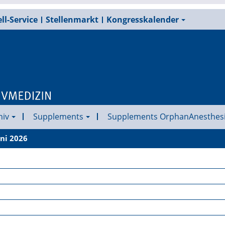
ll-Service
Stellenmarkt
Kongresskalender
hiv
Supplements
Supplements OrphanAnesthes
uni 2026