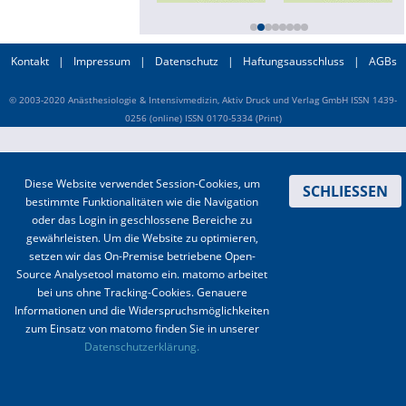
Online First
Kontakt
|
Impressum
|
Datenschutz
|
Haftungsausschluss
|
AGBs
A&I English
© 2003-2020 Anästhesiologie & Intensivmedizin, Aktiv Druck und Verlag GmbH ISSN 1439-
Mediadaten
0256 (online) ISSN 0170-5334 (Print)
Autoren-Service
Diese Website verwendet Session-Cookies, um
SCHLIESSEN
Bestell-Service
bestimmte Funktionalitäten wie die Navigation
oder das Login in geschlossene Bereiche zu
Stellenmarkt
gewährleisten. Um die Website zu optimieren,
setzen wir das On-Premise betriebene Open-
Kongresskalender
Source Analysetool matomo ein. matomo arbeitet
bei uns ohne Tracking-Cookies. Genauere
Informationen und die Widerspruchsmöglichkeiten
zum Einsatz von matomo finden Sie in unserer
Datenschutzerklärung.