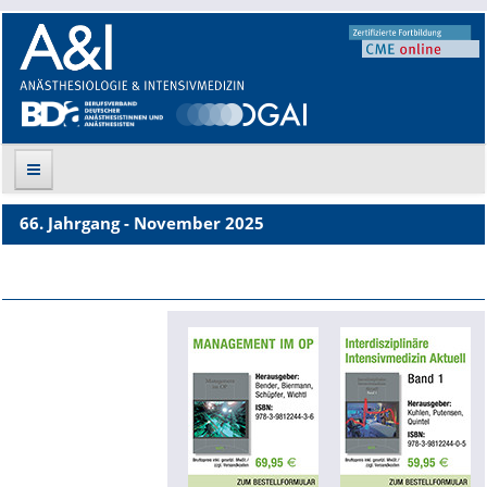
66. Jahrgang - November 2025
Suche
Aktuelle Ausgabe
Leitlinien
Archiv
Supplements
Supplements OrphanAnesthesia