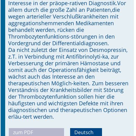
Interesse in der präope-rativen Diagnostik.Vor
allem durch die große Zahl an Patienten,die
Online First
wegen arterieller Verschlußkrankheiten mit
aggregationshemmenden Medikamenten
A&I English
behandelt werden, rücken die
Thrombozytenfunktions-störungen in den
Mediadaten
Vordergrund der Differentialdiagnosen.
Da nicht zuletzt der Einsatz von Desmopressin,
Autoren-Service
z.T. in Verbindung mit Antifibrinolyti-ka, zur
Verbesserung der primären Hämostase und
Bestell-Service
somit auch der Operationsfähigkeit beiträgt,
wächst auch das Interesse an den
Stellenmarkt
therapeutischen Möglich-keiten. Zum besseren
Verständnis der Krankheitsbilder mit Störung
Kongresskalender
der Thrombozytenfunktion sollen hier die
häufigsten und wichtigsten Defekte mit ihren
diagnostischen und therapeutischen Optionen
erläu-tert werden.
zum PDF
Deutsch