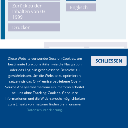
Zurück zu den
Englisch
Inhalten von 03-
1999
Drucken
Diese Website verwendet Session-Cookies, um
SCHLIESSEN
bestimmte Funktionalitäten wie die Navigation
oder das Login in geschlossene Bereiche zu
gewährleisten. Um die Website zu optimieren,
setzen wir das On-Premise betriebene Open-
Source Analysetool matomo ein. matomo arbeitet
bei uns ohne Tracking-Cookies. Genauere
Informationen und die Widerspruchsmöglichkeiten
zum Einsatz von matomo finden Sie in unserer
Kontakt
|
Impressum
|
Datenschutz
|
Haftungsausschluss
|
AGBs
Datenschutzerklärung.
© 2003-2020 Anästhesiologie & Intensivmedizin, Aktiv Druck und Verlag GmbH ISSN 1439-
0256 (online) ISSN 0170-5334 (Print)