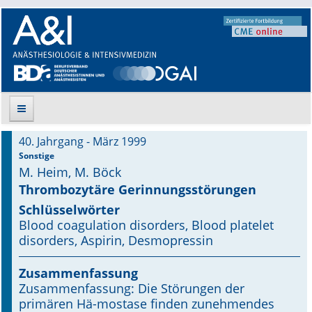
40. Jahrgang - März 1999
Suche
Sonstige
M. Heim, M. Böck
Aktuelle Ausgabe
Thrombozytäre Gerinnungsstörungen
Schlüsselwörter
Leitlinien
Blood coagulation disorders, Blood platelet
disorders, Aspirin, Desmopressin
Archiv
Zusammenfassung
Supplements
Zusammenfassung: Die Störungen der
primären Hä-mostase finden zunehmendes
Supplements OrphanAnesthesia