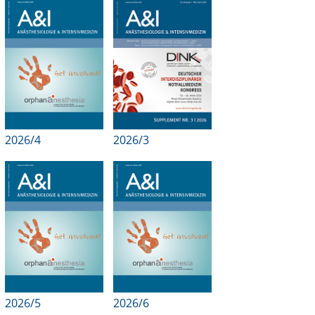
Online First
A&I English
Mediadaten
Autoren-Service
2026/4
2026/3
Bestell-Service
Stellenmarkt
Kongresskalender
2026/5
2026/6